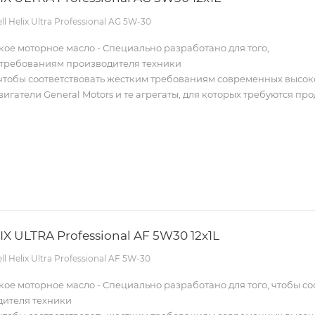
ell Helix Ultra Professional AG 5W-30
ое моторное масло - Специально разработано для того,
ь требованиям производителя техники
, чтобы соответствовать жестким требованиям современных высо
игатели General Motors и те агрегаты, для которых требуются про
Масло SHELL HELIX ULTRA Professional AF 5W30 12x1L
ell Helix Ultra Professional AF 5W-30
ое моторное масло - Специально разработано для того, чтобы со
ителя техники