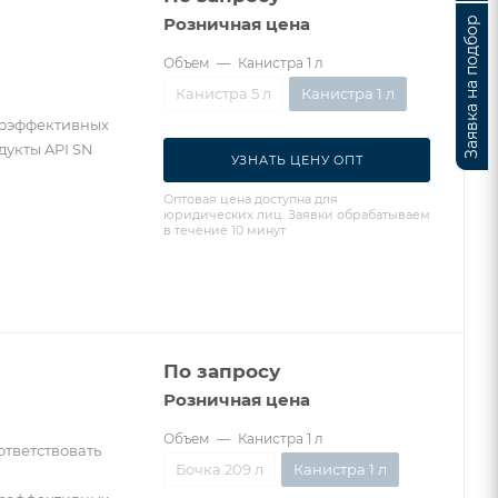
Розничная цена
Заявка на подбор
Объем
—
Канистра 1 л
Канистра 5 л
Канистра 1 л
коэффективных
дукты API SN
УЗНАТЬ ЦЕНУ ОПТ
Оптовая цена доступна для
юридических лиц. Заявки обрабатываем
в течение 10 минут
По запросу
Розничная цена
Объем
—
Канистра 1 л
ответствовать
Бочка 209 л
Канистра 1 л