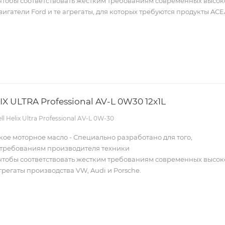
, чтобы соответствовать жестким требованиям современных высо
игатели Ford и те агрегаты, для которых требуются продукты ACE
Масло SHELL HELIX ULTRA Professional AV-L 0W30 12x1L
ell Helix Ultra Professional AV-L 0W-30
ое моторное масло - Специально разработано для того,
ь требованиям производителя техники
, чтобы соответствовать жестким требованиям современных высо
грегаты производства VW, Audi и Porsche.