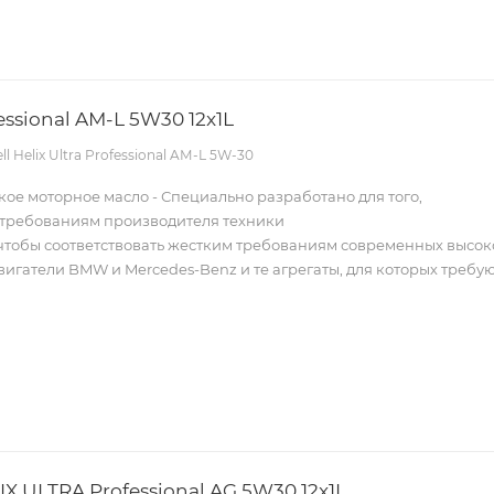
HELIX ULTRA Professional AМ-L 5W30 12x1L
ell Helix Ultra Professional AМ-L 5W-30
ое моторное масло - Специально разработано для того,
ь требованиям производителя техники
, чтобы соответствовать жестким требованиям современных высо
вигатели BMW и Mercedes-Benz и те агрегаты, для которых требу
Масло SHELL HELIX ULTRA Professional AG 5W30 12x1L