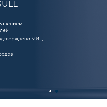
GULL
евышением
елей
подтверждено МИЦ
ородов