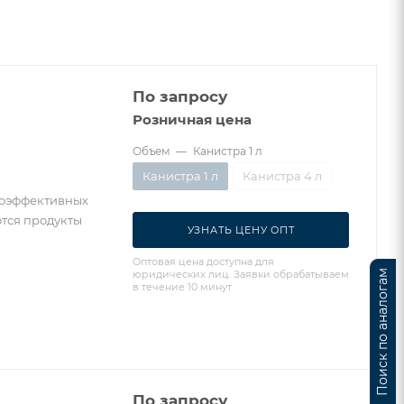
По запросу
Розничная цена
Объем
—
Канистра 1 л
Канистра 1 л
Канистра 4 л
коэффективных
ются продукты
УЗНАТЬ ЦЕНУ ОПТ
Оптовая цена доступна для
юридических лиц. Заявки обрабатываем
Поиск по аналогам
в течение 10 минут
По запросу