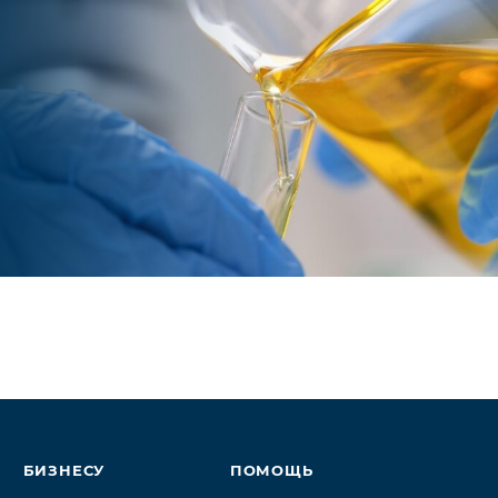
T99).
а и нагара (ASTM D6593).
ергирующие свойства (CEC-L-093-04)
БИЗНЕСУ
ПОМОЩЬ