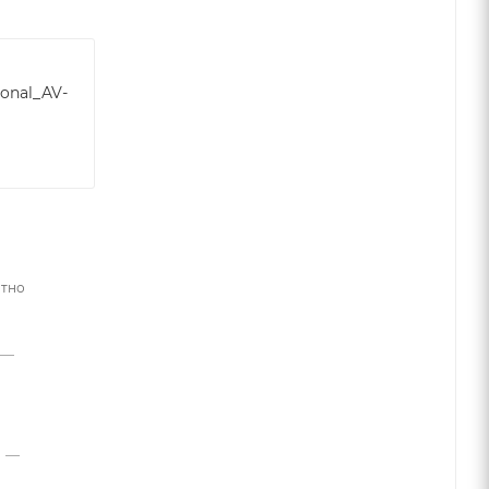
ional_AV-
атно
—
—