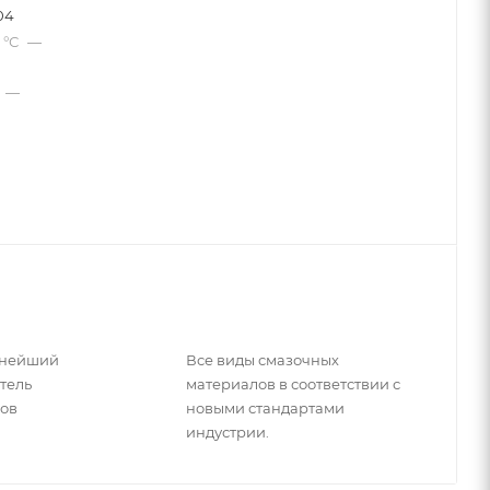
04
 °С
—
—
пнейший
Все виды смазочных
тель
материалов в соответствии с
лов
новыми стандартами
индустрии.