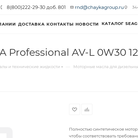
8(800)222-29-30 доб. 801
rnd@chaykagroup.ru
34
КАТАЛОГ SEAG
ПАНИИ
ДОСТАВКА
КОНТАКТЫ
НОВОСТИ
 Professional AV-L 0W30 12
—
лы и технические жидкости
Моторные масла для дизельны
Полностью синтетическое моторн
чтобы соответствовать требова