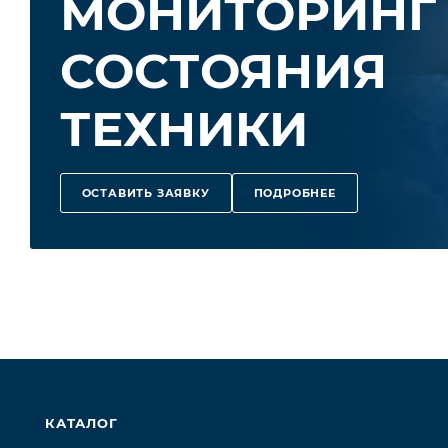
МОНИТОРИНГ
отложения лака на поршнях).
Проходит тест VW TDI на чистоту поршней (CEC-L-78-
СОСТОЯНИЯ
Проходит тест ASTM Sequence VG на образование лак
Контроль образования сажи
Проходит среднетемпературный тест DV4TD на дисп
ТЕХНИКИ
ОСТАВИТЬ ЗАЯВКУ
ПОДРОБНЕЕ
КАТАЛОГ