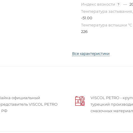
Индекс вязкости
—
2
?
Температура застывания,
-51.00
Температура вспышки °С
226
Все характеристики
Чайка официальный
VISCOL PETRO - кру
представитель VISCOL PETRO
турецкий производи
в РФ
смазочных материа