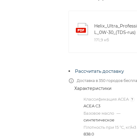
Helix_Ultra_Profess
L_0W-30_(TDS-rus)
171,9 кб
Рассчитать доставку
Доставка в 350 городов беспл
Характеристики
Классификация ACEA
?
ACEA C3
Базовое масло
—
синтетическое
Плотность при 15 °С, кг/м3
838.0