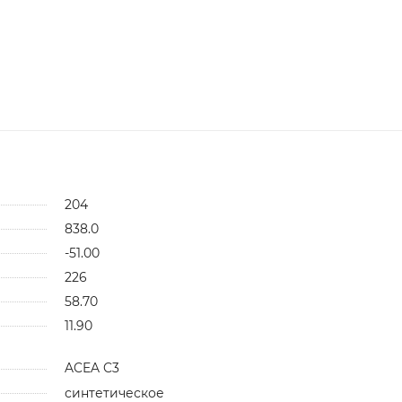
204
838.0
-51.00
226
58.70
11.90
ACEA C3
синтетическое