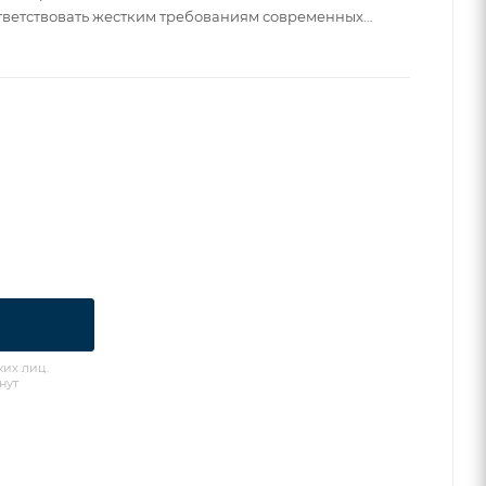
ответствовать жестким требованиям современных
оизводства VW, Audi и Porsche.
ких лиц.
нут