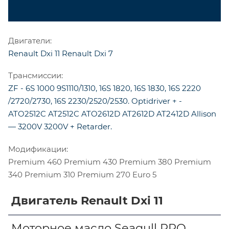
Двигатели:
Renault Dxi 11
Renault Dxi 7
Трансмиссии:
ZF - 6S 1000
9S1110/1310, 16S 1820, 16S 1830, 16S 2220
/2720/2730, 16S 2230/2520/2530. Optidriver + -
ATO2512C
AT2512C
ATO2612D
AT2612D
AT2412D
Allison
— 3200V
3200V + Retarder.
Модификации:
Premium 460
Premium 430
Premium 380
Premium
340
Premium 310
Premium 270 Euro 5
Двигатель Renault Dxi 11
Моторное масло Seagull PRO