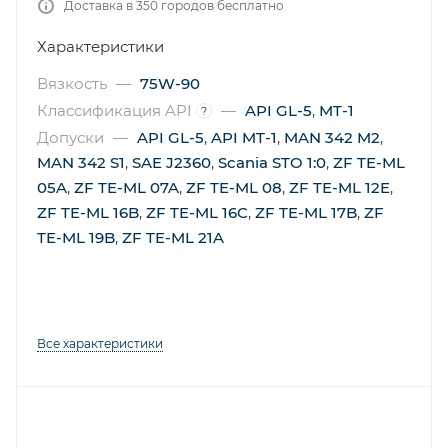
Доставка в 350 городов бесплатно
Характеристики
Вязкость
—
75W-90
Классификация API
—
API GL-5
,
MT-1
?
Допуски
—
API GL-5
,
API MT-1
,
MAN 342 M2
,
MAN 342 S1
,
SAE J2360
,
Scania STO 1:0
,
ZF TE-ML
05A
,
ZF TE-ML 07A
,
ZF TE-ML 08
,
ZF TE-ML 12E
,
ZF TE-ML 16B
,
ZF TE-ML 16C
,
ZF TE-ML 17B
,
ZF
TE-ML 19B
,
ZF TE-ML 21A
Все характеристики