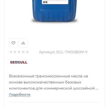
Артикул:
SGL-TM0080M-V
Всесезонные трансмиссионные масла на
основе высококачественных базовых
компонентов для коммерческой шоссейной и
внедорожной техники. Разработаны для
Подробности
главных передач различных производителей, а
также когда для сервисного обслуживания