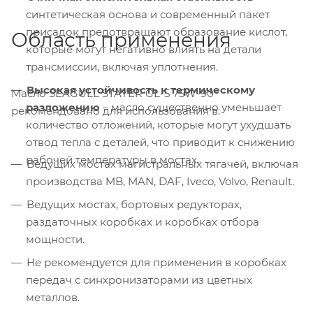
синтетическая основа и современный пакет
присадок предотвращают образование кислот,
Область применения
которые могут негативно влиять на детали
трансмиссии, включая уплотнения.
Высокая устойчивость к термическому
Масло SEAGULL STAYER GL-5 75W-90
разложению
– масло существенно уменьшает
рекомендовано для использования в:
количество отложений, которые могут ухудшать
отвод тепла с деталей, что приводит к снижению
рабочей температуры в мостах.
Ведущих мостах магистральных тягачей, включая
производства MB, MAN, DAF, Iveco, Volvo, Renault.
Ведущих мостах, бортовых редукторах,
раздаточных коробках и коробках отбора
мощности.
Не рекомендуется для применения в коробках
передач с синхронизаторами из цветных
металлов.