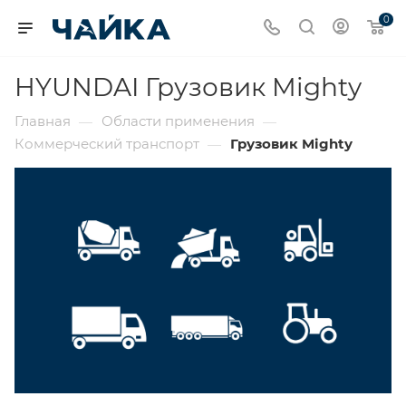
0
HYUNDAI Грузовик Mighty
Главная
Области применения
—
—
Коммерческий транспорт
Грузовик Mighty
—