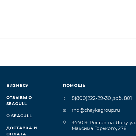
БИЗНЕСУ
ПОМОЩЬ
ОТЗЫВЫ О
8(800)222-29-30 доб. 801
SEAGULL
rnd@chaykagroup.ru
О SEAGULL
344019, Ростов-на-Дону, ул.
ДОСТАВКА И
Максима Горького, 276
ОПЛАТА