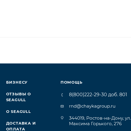
БИЗНЕСУ
ПОМОЩЬ
ОТЗЫВЫ О
8(800)222-29-30 доб. 801
SEAGULL
rnd@chaykagroup.ru
О SEAGULL
344019, Ростов-на-Дону, ул.
ДОСТАВКА И
Максима Горького, 276
ОПЛАТА