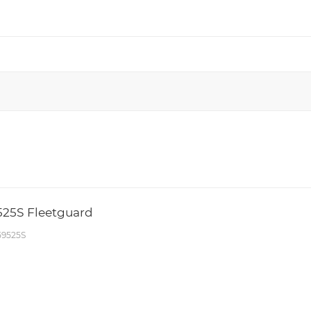
25S Fleetguard
59525S