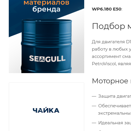
WP6.180 E50
:
Подбор м
Для двигателя D
работу в любых 
ассортимент сма
PetroViscol, яв
Моторное 
Защита двигат
Обеспечивает
экстремальны
Идеальная за