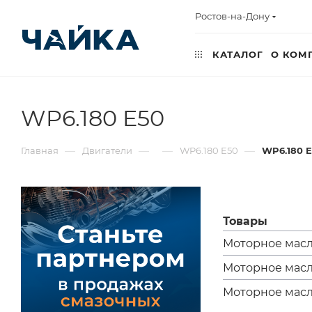
Ростов-на-Дону
КАТАЛОГ
О КОМ
WP6.180 E50
—
—
—
—
Главная
Двигатели
WP6.180 E50
WP6.180 
Товары
Моторное масло
Моторное масло
Моторное масло