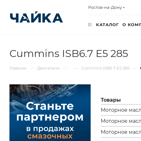
Ростов-на-Дону
КАТАЛОГ
О КОМ
Cummins ISB6.7 E5 285
—
—
—
—
Главная
Двигатели
Cummins ISB6.7 E5 285
Товары
Моторное масло
Моторное масло
Моторное масло