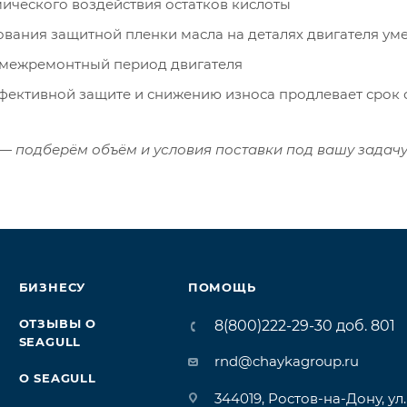
ического воздействия остатков кислоты
зования защитной пленки масла на деталях двигателя у
межремонтный период двигателя
фективной защите и снижению износа продлевает срок 
 — подберём объём и условия поставки под вашу задачу
БИЗНЕСУ
ПОМОЩЬ
ОТЗЫВЫ О
8(800)222-29-30 доб. 801
SEAGULL
rnd@chaykagroup.ru
О SEAGULL
344019, Ростов-на-Дону, ул.