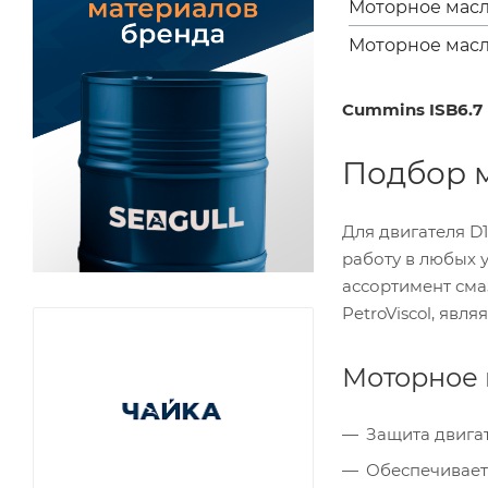
Моторное масло
Моторное масло
Cummins ISB6.7 
Подбор м
Для двигателя D
работу в любых 
ассортимент сма
PetroViscol, яв
Моторное 
Защита двигат
Обеспечивает