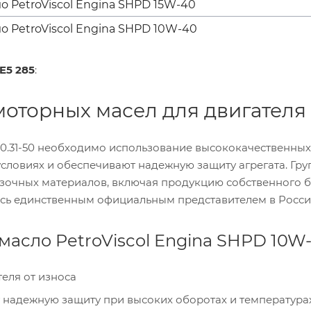
 PetroViscol Engina SHPD 15W-40
 PetroViscol Engina SHPD 10W-40
E5 285
:
оторных масел для двигателя 
10.31-50 необходимо использование высококачественных
условиях и обеспечивают надежную защиту агрегата. Гр
зочных материалов, включая продукцию собственного б
ляясь единственным официальным представителем в Росси
масло PetroViscol Engina SHPD 10W
еля от износа
 надежную защиту при высоких оборотах и температурах