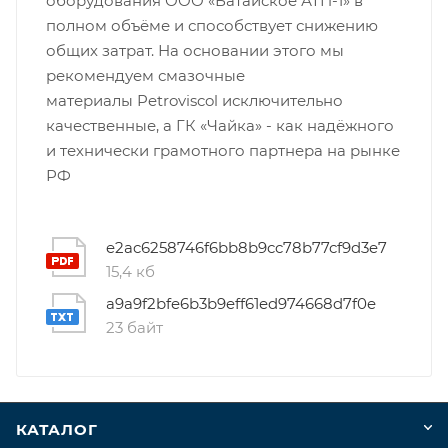
оборудования ООО «Батайское АТП-1» в
полном объёме и способствует снижению
общих затрат. На основании этого мы
рекомендуем смазочные
материалы Petroviscol исключительно
качественные, а ГК «Чайка» - как надёжного
и технически грамотного партнера на рынке
РФ
e2ac6258746f6bb8b9cc78b77cf9d3e7
15,4 кб
a9a9f2bfe6b3b9eff61ed974668d7f0e
23 байт
КАТАЛОГ