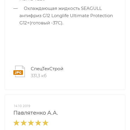
Охлаждающая жидкость SEAGULL
антифриз G12 Longlife Ultimate Protection
G12+(готовый -37С).
СпецТехСтрой
331,3 кб
14.10.2019
Павлятенко А.А.