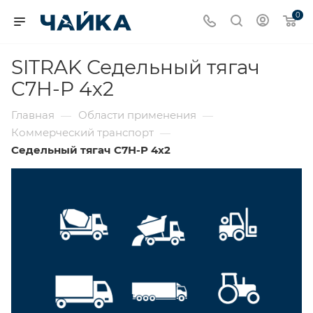
0
SITRAK Седельный тягач
C7H-P 4х2
Главная
Области применения
—
—
Коммерческий транспорт
—
Седельный тягач C7H-P 4х2