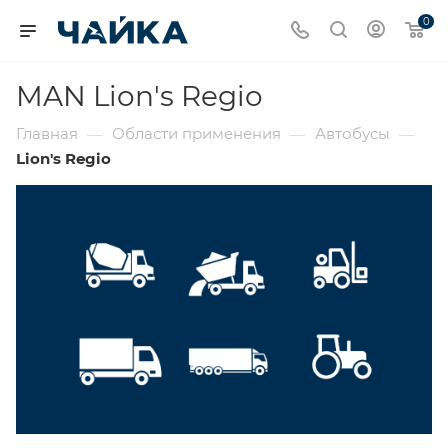
0
MAN Lion's Regio
Главная
Области применения
Автобусы
—
—
—
Lion's Regio